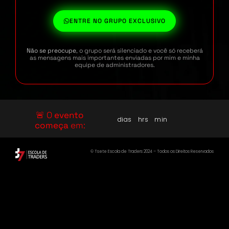
ENTRE NO GRUPO EXCLUSIVO
Não se preocupe
, o grupo será silenciado e você só receberá
as mensagens mais importantes enviadas por mim e minha
equipe de administradores.
🚨 O
evento
dias
hrs
min
começa
em:
©️ Tsete Escola de Traders 2024 – Todos os Direitos Reservados