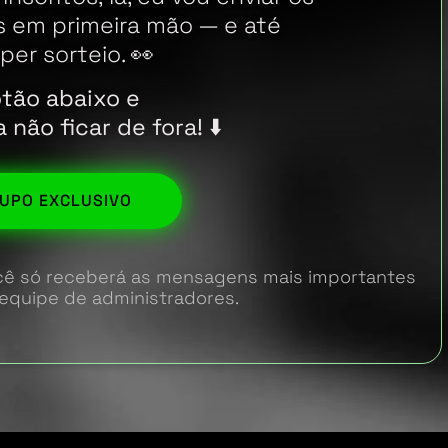
as em primeira mão — e até
per sorteio. 👀
tão abaixo e
não ficar de fora! ⬇️
UPO EXCLUSIVO
você só receberá as mensagens mais importantes
equipe de administradores.