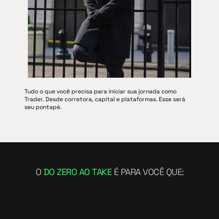
Tudo o que você precisa para iniciar sua jornada como
Trader.
D
esde corretora, capital e plataformas. Esse será
seu pontapé.
O
DO ZERO AO TAKE
É PARA VOCÊ QUE: